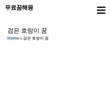
컨
무료꿈해몽
텐
츠
로
검은 호랑이 꿈
건
너
Home
»
검은 호랑이 꿈
뛰
기