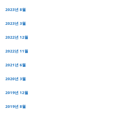
2023년 8월
2023년 3월
2022년 12월
2022년 11월
2021년 6월
2020년 3월
2019년 12월
2019년 8월