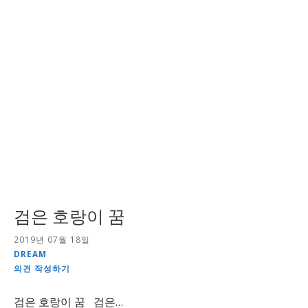
검은 호랑이 꿈
2019년 07월 18일
DREAM
의견 작성하기
검은 호랑이 꿈 검은…