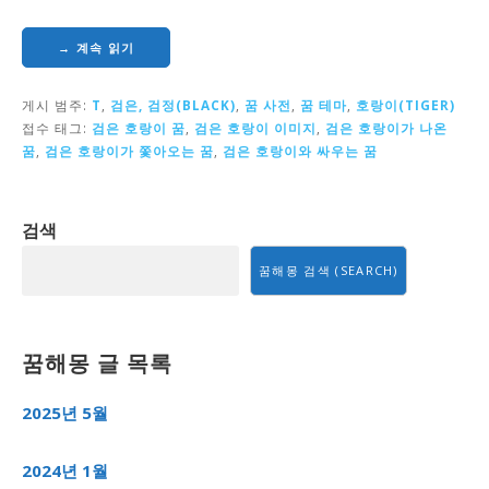
→ 계속 읽기
게시 범주:
T
,
검은, 검정(BLACK)
,
꿈 사전
,
꿈 테마
,
호랑이(TIGER)
접수 태그:
검은 호랑이 꿈
,
검은 호랑이 이미지
,
검은 호랑이가 나온
꿈
,
검은 호랑이가 쫓아오는 꿈
,
검은 호랑이와 싸우는 꿈
검색
꿈해몽 검색 (SEARCH)
꿈해몽 글 목록
2025년 5월
2024년 1월