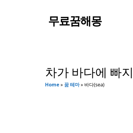
컨
텐
무료꿈해몽
츠
로
건
너
뛰
기
차가 바다에 빠지
Home
»
꿈 테마
»
바다(sea)