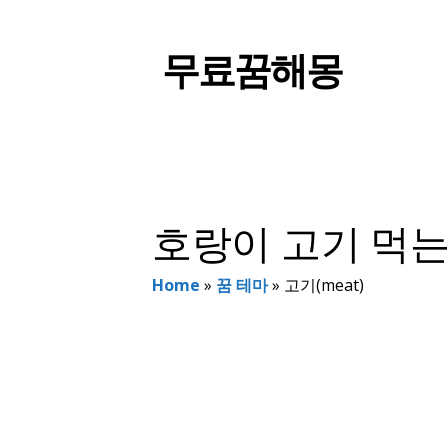
컨
텐
무료꿈해몽
츠
로
건
너
뛰
기
호랑이 고기 먹는
Home
»
꿈 테마
»
고기(meat)