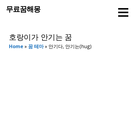
컨
무료꿈해몽
텐
츠
로
호랑이가 안기는 꿈
건
너
Home
»
꿈 테마
»
안기다, 안기는(hug)
뛰
기