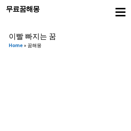
컨
무료꿈해몽
텐
츠
로
이빨 빠지는 꿈
건
너
Home
»
꿈해몽
뛰
기