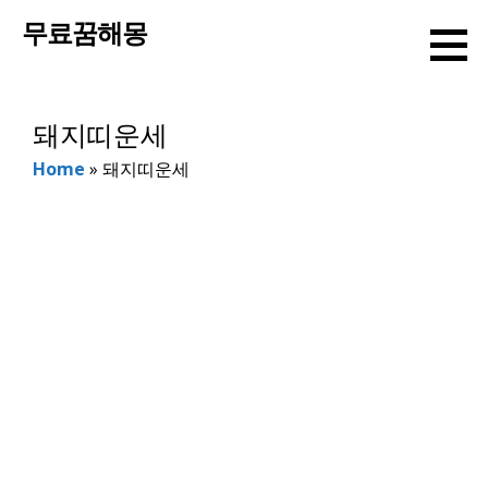
컨
무료꿈해몽
텐
츠
로
돼지띠운세
건
너
Home
»
돼지띠운세
뛰
기